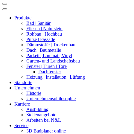
Produkte
Bad | Sanitär
Fliesen | Naturstein
Rohbau | Hochbau
Putze | Fassade
Dämmstoffe | Trockenbau
Dach | Baumetalle
Parkett | Laminat | Vinyl
Garten- und Landschaftsbau
Fenster | Türen | Tore
Dachfenster
Heizung | Installation | Lüftung
Standorte
Unternehmen
Historie
Unternehmensphilosophie
Karriere
Ausbildung
Stellenangebote
Arbeiten bei N&L
Service
3D Badplaner online