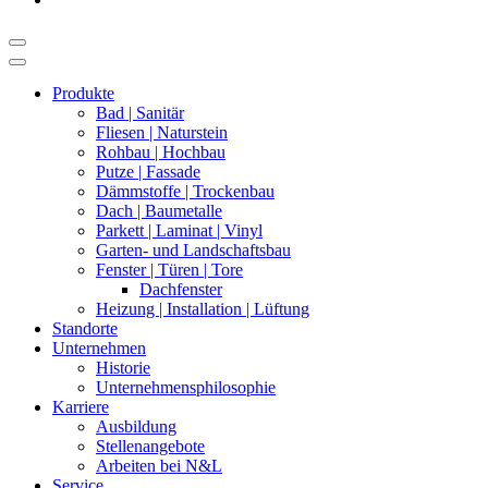
Produkte
Bad | Sanitär
Fliesen | Naturstein
Rohbau | Hochbau
Putze | Fassade
Dämmstoffe | Trockenbau
Dach | Baumetalle
Parkett | Laminat | Vinyl
Garten- und Landschaftsbau
Fenster | Türen | Tore
Dachfenster
Heizung | Installation | Lüftung
Standorte
Unternehmen
Historie
Unternehmensphilosophie
Karriere
Ausbildung
Stellenangebote
Arbeiten bei N&L
Service