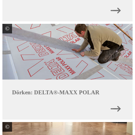
©
Dörken GmbH & Co. KG
Dörken: DELTA®-MAXX POLAR
©
James Hardie Europe GmbH