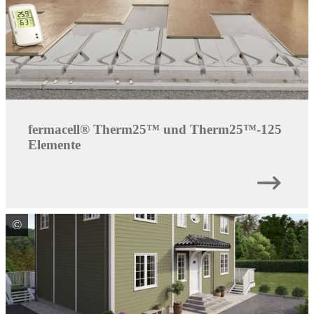
fermacell® Therm25™ und Therm25™-125
Elemente
©
James Hardie Europe GmbH