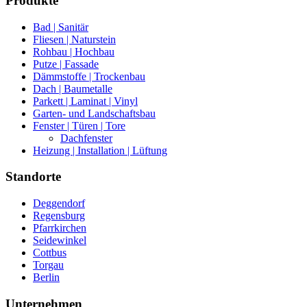
Produkte
Bad | Sanitär
Fliesen | Naturstein
Rohbau | Hochbau
Putze | Fassade
Dämmstoffe | Trockenbau
Dach | Baumetalle
Parkett | Laminat | Vinyl
Garten- und Landschaftsbau
Fenster | Türen | Tore
Dachfenster
Heizung | Installation | Lüftung
Standorte
Deggendorf
Regensburg
Pfarrkirchen
Seidewinkel
Cottbus
Torgau
Berlin
Unternehmen