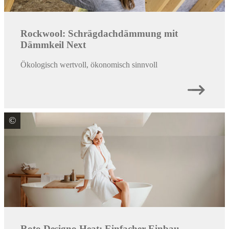
Rockwool: Schrägdachdämmung mit
Dämmkeil Next
Ökologisch wertvoll, ökonomisch sinnvoll
©
Roto Frank DST Vertriebs-GmbH
Roto Designo Heat: Einfacher Einbau.