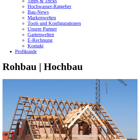
Tipps & Tricks
Hochwasser-Ratgeber
Bau-News
Markenwelten
Tools und Konfigurationen
Unsere Partner
Gartenwelten
E-Rechnung
Kontakt
Profikunde
Rohbau | Hochbau