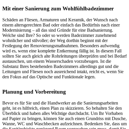
Mit einer Sanierung zum Wohlfühlbadezimmer
Schäden an Fliesen, Armaturen und Keramik, der Wunsch nach
einem altersgerechten Bad oder einfach das Bedürfnis nach einer
Modernisierung – all das sind Gründe für eine Badsanierung.
Welche sind Ihre? So oder so werden Badezimmer zunehmend
wohnlicher und stilvoller; der Weg dorthin beginnt mit der
Festlegung der Renovierungsmaßnahmen. Besonders aufwendig
wird es, wenn eine komplette Entkernung fällig ist. In diesem Fall
sollten Sie auch gleich alte Rohrleitungen überprüfen und bei Bedarf
austauschen, um einem Wasserschaden vorzubeugen. Ist die
Substanz Ihres bestehenden Badezimmers allerdings gut und die
Leitungen und Fliesen noch ausreichend intakt, reicht es, wenn Sie
den Fokus auf das Optische und Funktionale legen.
Planung und Vorbereitung
Bevor es für Sie und die Handwerker an die Sanierungsarbeiten
geht, ist es hilfreich, einen Plan zu skizzieren. So behalten Sie den
Überblick und haben alles Wichtige durchdacht. Um Ihr Vorhaben
auf Papier zu bringen, können Sie auch einen Grundriss mit Dusche,
Wanne, WC und Waschbecken aufzeichnen. Bedenken Sie, dass um
die Sanitärobjekte genügend Raum vorgesehen sein muss, damit Sie