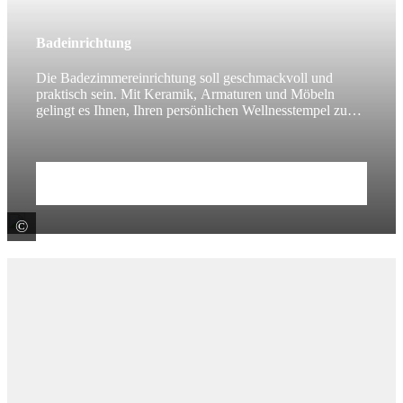
Badeinrichtung
Die Badezimmereinrichtung soll geschmackvoll und
praktisch sein. Mit Keramik, Armaturen und Möbeln
gelingt es Ihnen, Ihren persönlichen Wellnesstempel zu
realisieren.
Zum Beitrag
©
© Photographee.eu / stock.adobe.com