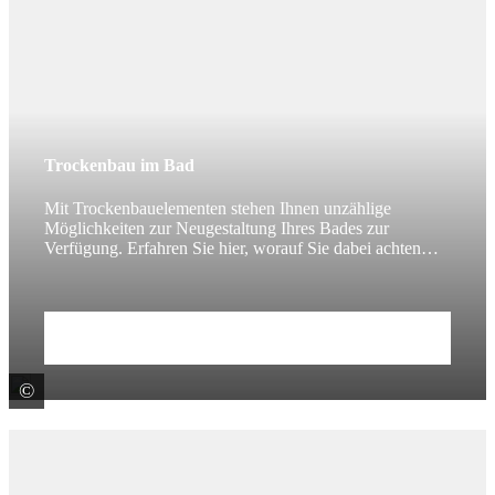
Trockenbau im Bad
Mit Trockenbauelementen stehen Ihnen unzählige
Möglichkeiten zur Neugestaltung Ihres Bades zur
Verfügung. Erfahren Sie hier, worauf Sie dabei achten
sollten.
Zum Beitrag
©
Saint-Gobain Rigips GmbH