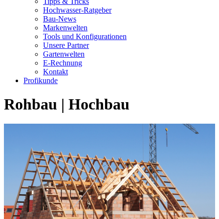
Tipps & Tricks
Hochwasser-Ratgeber
Bau-News
Markenwelten
Tools und Konfigurationen
Unsere Partner
Gartenwelten
E-Rechnung
Kontakt
Profikunde
Rohbau | Hochbau