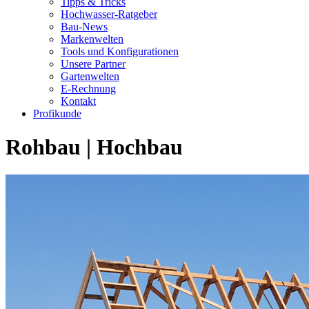
Tipps & Tricks
Hochwasser-Ratgeber
Bau-News
Markenwelten
Tools und Konfigurationen
Unsere Partner
Gartenwelten
E-Rechnung
Kontakt
Profikunde
Rohbau | Hochbau