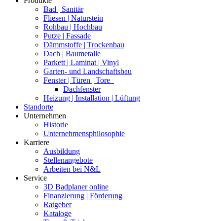
Produkte
Bad | Sanitär
Fliesen | Naturstein
Rohbau | Hochbau
Putze | Fassade
Dämmstoffe | Trockenbau
Dach | Baumetalle
Parkett | Laminat | Vinyl
Garten- und Landschaftsbau
Fenster | Türen | Tore
Dachfenster
Heizung | Installation | Lüftung
Standorte
Unternehmen
Historie
Unternehmensphilosophie
Karriere
Ausbildung
Stellenangebote
Arbeiten bei N&L
Service
3D Badplaner online
Finanzierung | Förderung
Ratgeber
Kataloge